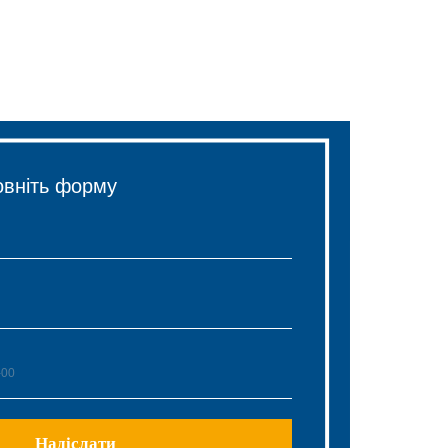
овніть форму
Надіслати