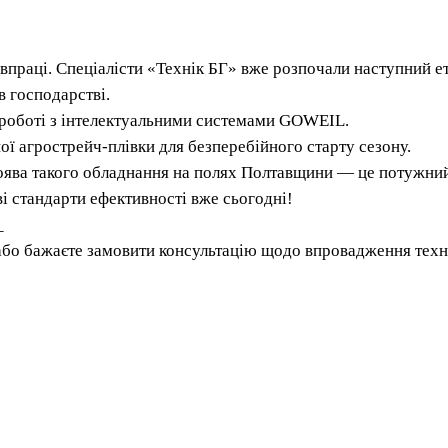
впраці. Спеціалісти «Технік БГ» вже розпочали наступний е
 господарстві.
у роботі з інтелектуальними системами GOWEIL.
ої агрострейч-плівки для безперебійного старту сезону.
ява такого обладнання на полях Полтавщини — це потужний
і стандарти ефективності вже сьогодні!
_
або бажаєте замовити консультацію щодо впровадження техно