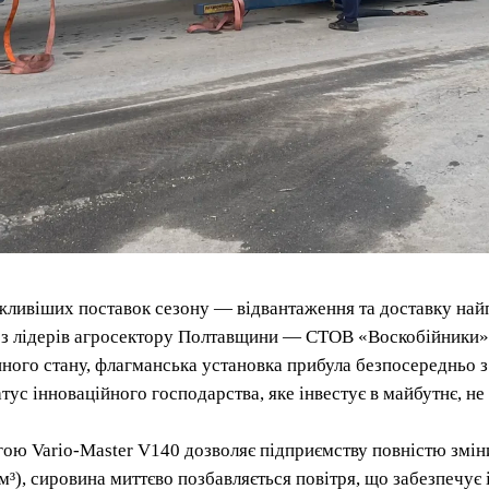
ливіших поставок сезону — відвантаження та доставку найп
 з лідерів агросектору Полтавщини — СТОВ «Воскобійники»
ного стану, флагманська установка прибула безпосередньо з 
ус інноваційного господарства, яке інвестує в майбутнє, н
гою Vario-Master V140 дозволяє підприємству повністю змін
м³), сировина миттєво позбавляється повітря, що забезпечує