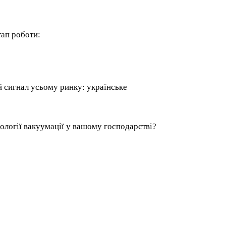
тап роботи:
 сигнал усьому ринку: українське
логії вакуумації у вашому господарстві?