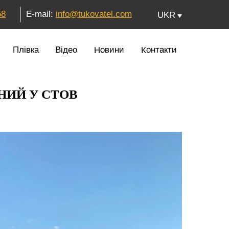
58
E-mail:
in
fo@tukovatel.co
m
UKR
Контакти
Новини
Плівка
Відео
НИЙ У СТОВ