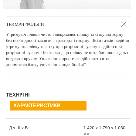
ТРИМАЧ ФОЛЬГИ
Утримувач плівки чисто відокремлює плівку та сітку від корму
без необхідності злазити з трактора. із корму. Вісім гачків надійно
утримують плівку та сітку при розрізанні рулону. надійно при
розрізанні рулону. Це означає, що плівку не потрібно попередньо
видаляти вручну. Управління просте та здійснюється за
допомогою блоку управління подвійної дії.
ТЕХНІЧНІ
ХАРАКТЕРИСТИКИ
Д x Ш x В:
1 420 x 1 790 x 1 030
мм