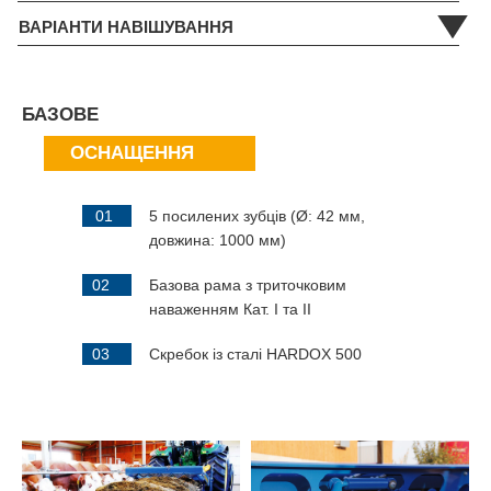
ВАРІАНТИ НАВІШУВАННЯ
БАЗОВЕ
ОСНАЩЕННЯ
01
5 посилених зубців (Ø: 42 мм,
довжина: 1000 мм)
02
Базова рама з триточковим
наваженням Кат. I та II
03
Скребок із сталі HARDOX 500